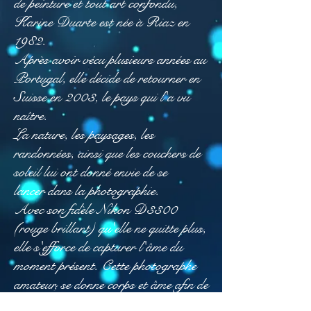
de peinture et tout art confondu,
Karine Duarte est née à Riaz en
1982
.
Après avoir vécu plusieurs années au
Portugal, elle décide de retourner en
Suisse en 2003, le pays qui l'a vu
naître.
La nature, les paysages, les
randonnées, ainsi que les couchers de
soleil lui ont donné envie de se
lancer dans la photographie.
Avec son fidèle Nikon D3300
(rouge brillant) qu'elle ne quitte plus,
elle s'efforce de capturer l'âme du
moment présent. Cette photographe
amateur, se donne corps et âme afin de
transmettre ses émotions à travers